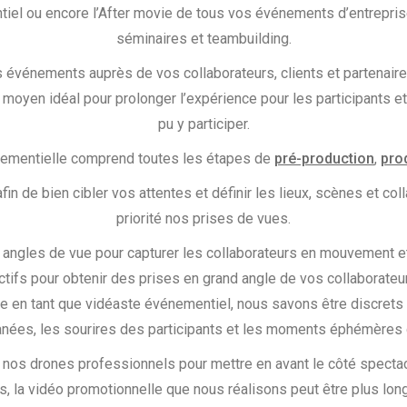
iel ou encore l’After movie de tous vos événements d’entreprise 
séminaires et teambuilding.
s événements auprès de vos collaborateurs, clients et partenaires
 moyen idéal pour prolonger l’expérience pour les participants e
pu y participer.
nementielle comprend toutes les étapes de
pré-production
,
pro
in de bien cibler vos attentes et définir les lieux, scènes et co
priorité nos prises de vues.
 angles de vue pour capturer les collaborateurs en mouvement et 
ctifs pour obtenir des prises en grand angle de vos collaborate
ise en tant que vidéaste événementiel, nous savons être discrets
anées, les sourires des participants et les moments éphémère
os drones professionnels pour mettre en avant le côté spectac
s, la vidéo promotionnelle que nous réalisons peut être plus l