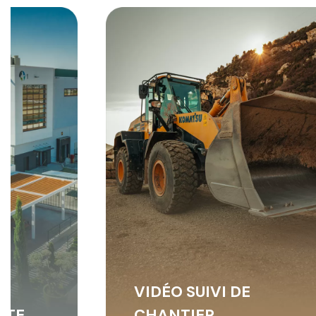
IVI DE
VIDÉO
R
PROMOTIONNEL