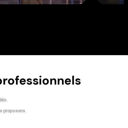
professionnels
déo.
us proposons.